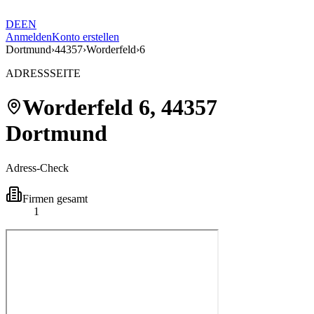
DE
EN
Anmelden
Konto erstellen
Dortmund
›
44357
›
Worderfeld
›
6
ADRESSSEITE
Worderfeld
6
,
44357
Dortmund
Adress-Check
Firmen gesamt
1