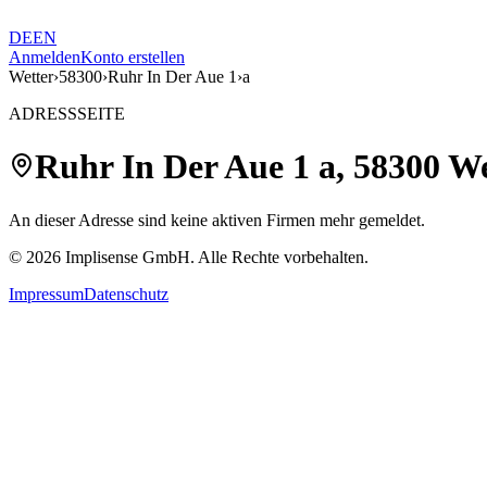
DE
EN
Anmelden
Konto erstellen
Wetter
›
58300
›
Ruhr In Der Aue 1
›
a
ADRESSSEITE
Ruhr In Der Aue 1
a
,
58300
We
An dieser Adresse sind keine aktiven Firmen mehr gemeldet.
©
2026
Implisense GmbH.
Alle Rechte vorbehalten.
Impressum
Datenschutz