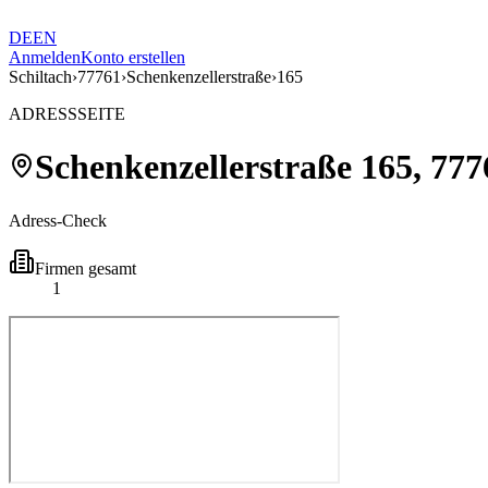
DE
EN
Anmelden
Konto erstellen
Schiltach
›
77761
›
Schenkenzellerstraße
›
165
ADRESSSEITE
Schenkenzellerstraße
165
,
777
Adress-Check
Firmen gesamt
1