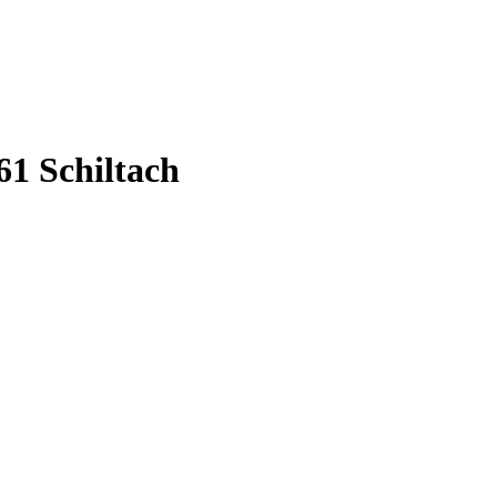
61
Schiltach