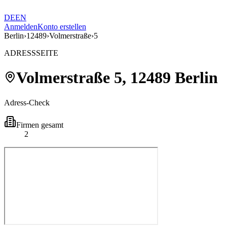
DE
EN
Anmelden
Konto erstellen
Berlin
›
12489
›
Volmerstraße
›
5
ADRESSSEITE
Volmerstraße
5
,
12489
Berlin
Adress-Check
Firmen gesamt
2