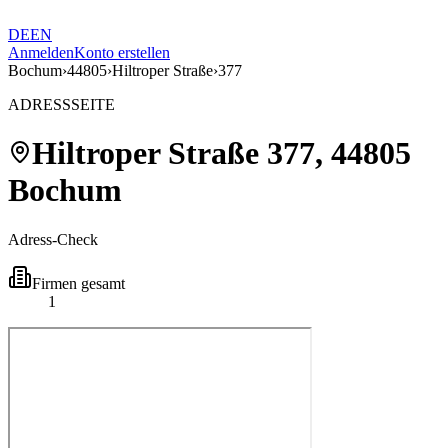
DE
EN
Anmelden
Konto erstellen
Bochum
›
44805
›
Hiltroper Straße
›
377
ADRESSSEITE
Hiltroper Straße
377
,
44805
Bochum
Adress-Check
Firmen gesamt
1