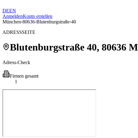
DE
EN
Anmelden
Konto erstellen
München
›
80636
›
Blutenburgstraße
›
40
ADRESSSEITE
Blutenburgstraße
40
,
80636
M
Adress-Check
Firmen gesamt
1